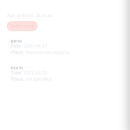
Абанкин Дмитрий Сергеевич
Age at death
:
34
years
Verified record
BIRTH
Date
:
1990-04-17
Place
:
Московская область
DEATH
Date
:
2025-03-20
Place
:
not specified