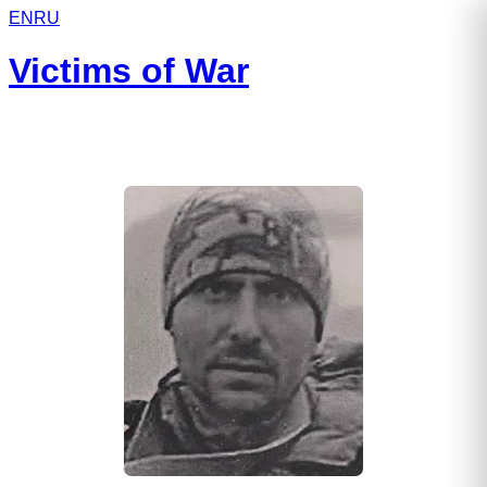
EN
RU
Victims of War