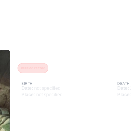
Абдулазизов Магомед Аб
Verified record
BIRTH
DEATH
Date
:
not specified
Date
:
Place
:
not specified
Place
: