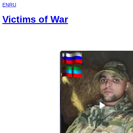
EN
RU
Victims of War