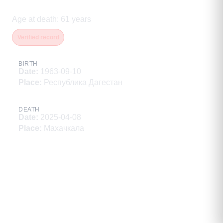
Алибекович
Age at death
:
61
years
Verified record
BIRTH
Date
:
1963-09-10
Place
:
Республика Дагестан
DEATH
Date
:
2025-04-08
Place
:
Махачкала