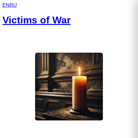
EN
RU
Victims of War
Абдурашидов Абдурашид