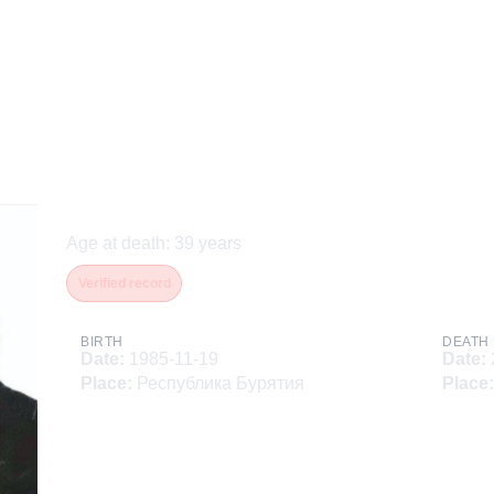
Афанасьев Павел Влади
Age at death
:
39
years
Verified record
BIRTH
DEATH
Date
:
1985-11-19
Date
:
Place
:
Республика Бурятия
Place
: