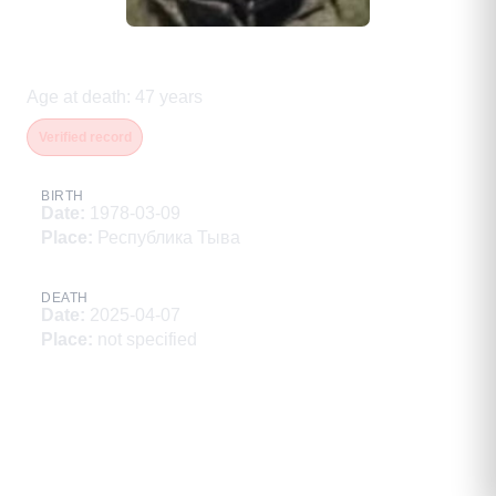
Агбаан Март-оол Валерьевич
Age at death
:
47
years
Verified record
BIRTH
Date
:
1978-03-09
Place
:
Республика Тыва
DEATH
Date
:
2025-04-07
Place
:
not specified