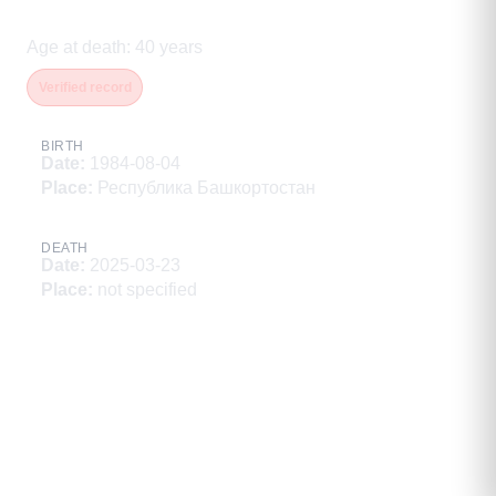
Ахмадиев Игорь Саляевич
Age at death
:
40
years
Verified record
BIRTH
Date
:
1984-08-04
Place
:
Республика Башкортостан
DEATH
Date
:
2025-03-23
Place
:
not specified