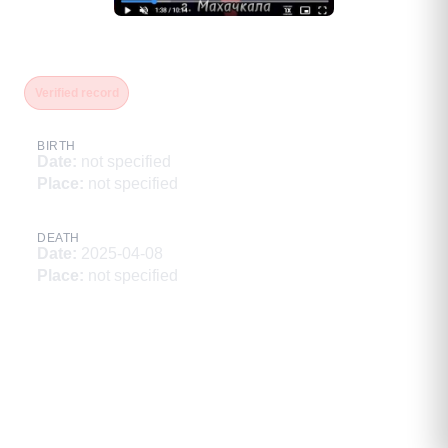
Ахмедханов Заурбек Амучиевич
Verified record
BIRTH
Date
:
not specified
Place
:
not specified
DEATH
Date
:
2025-04-08
Place
:
not specified