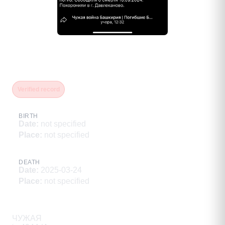
Ахметгареев Марсель
Маратович
Verified record
BIRTH
Date
:
not specified
Place
:
not specified
DEATH
Date
:
2025-03-24
Place
:
not specified
Description
ЧУЖАЯ
