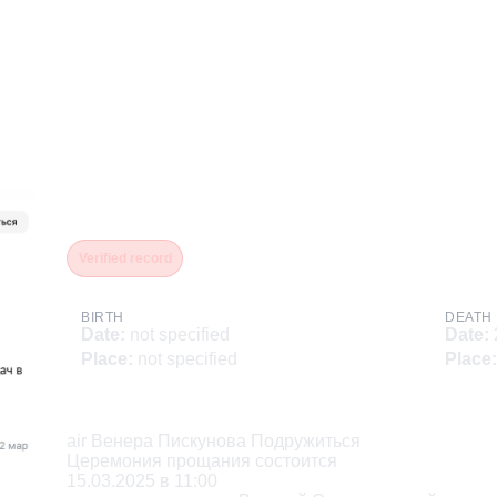
Ахмичин Игорь Уралович
Verified record
BIRTH
DEATH
Date
:
not specified
Date
:
Place
:
not specified
Place
:
Description
air Венера Пискунова Подружиться

Церемония прощания состоится

15.03.2025 в 11:00
