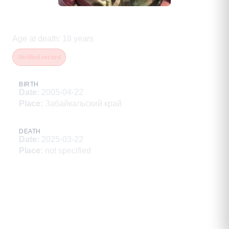
Аксенов Матвей Владимирович
Age at death
:
19
years
Verified record
BIRTH
Date
:
2005-04-22
Place
:
Забайкальский край
DEATH
Date
:
2025-03-22
Place
:
not specified