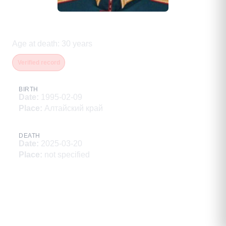
Акулов Константин Андреевич
Age at death
:
30
years
Verified record
BIRTH
Date
:
1995-02-09
Place
:
Алтайский край
DEATH
Date
:
2025-03-20
Place
:
not specified