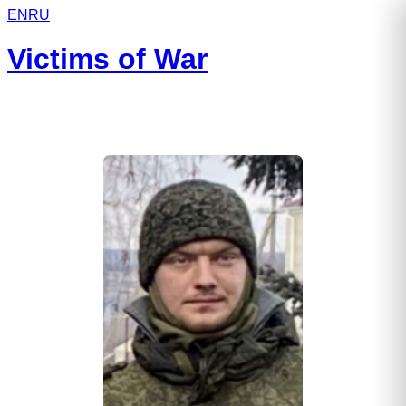
EN
RU
Victims of War