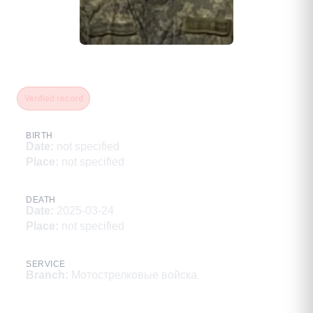
Аленчев Александр
Verified record
BIRTH
Date
:
not specified
Place
:
not specified
DEATH
Date
:
2025-03-24
Place
:
not specified
SERVICE
Branch
:
Мотострелковые войска
Description