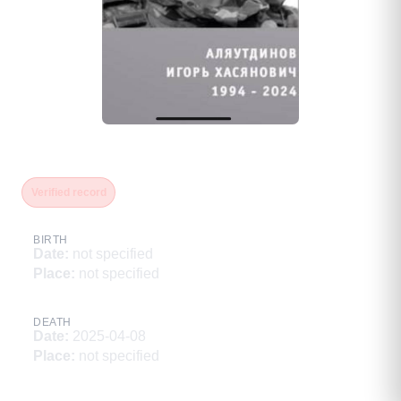
Аляутдинов Игорь Хасянович
Verified record
BIRTH
Date
:
not specified
Place
:
not specified
DEATH
Date
:
2025-04-08
Place
:
not specified