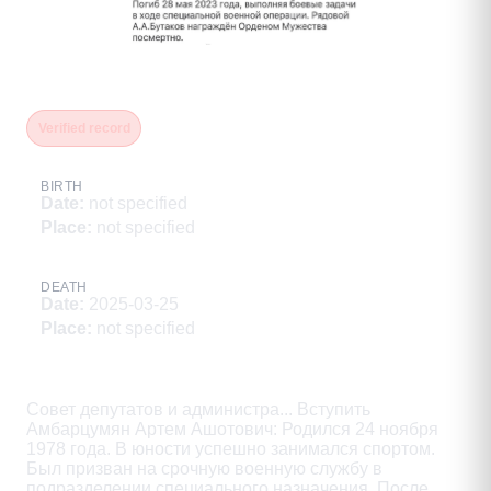
Амбарцумян Артем Ашотович
Verified record
BIRTH
Date
:
not specified
Place
:
not specified
DEATH
Date
:
2025-03-25
Place
:
not specified
Description
Совет депутатов и администра... Вступить

Амбарцумян Артем Ашотович: Родился 24 ноября

1978 года. В юности успешно занимался спортом.

Был призван на срочную военную службу в

подразделении специального назначения. После
