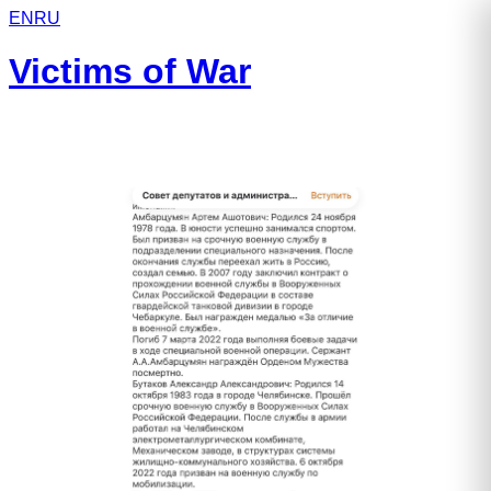
EN
RU
Victims of War