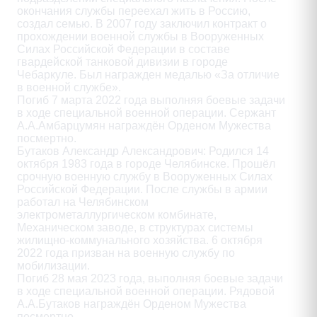
окончания службы переехал жить в Россию,

создал семью. В 2007 году заключил контракт о

прохождении военной службы в Вооруженных

Силах Российской Федерации в составе

гвардейской танковой дивизии в городе

Чебаркуле. Был награжден медалью «За отличие

в военной службе».

Погиб 7 марта 2022 года выполняя боевые задачи

в ходе специальной военной операции. Сержант

А.А.Амбарцумян награждён Орденом Мужества

посмертно.

Бутаков Александр Александрович: Родился 14

октября 1983 года в городе Челябинске. Прошёл

срочную военную службу в Вооруженных Силах

Российской Федерации. После службы в армии

работал на Челябинском

электрометаллургическом комбинате,

Механическом заводе, в структурах системы

жилищно-коммунального хозяйства. 6 октября

2022 года призван на военную службу по

мобилизации.

Погиб 28 мая 2023 года, выполняя боевые задачи

в ходе специальной военной операции. Рядовой

А.А.Бутаков награждён Орденом Мужества

посмертно.