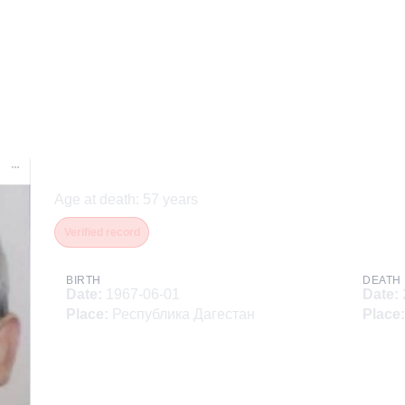
Амирбеков Рамазан Умал
Age at death
:
57
years
Verified record
BIRTH
DEATH
Date
:
1967-06-01
Date
:
Place
:
Республика Дагестан
Place
: