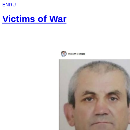
EN
RU
Victims of War