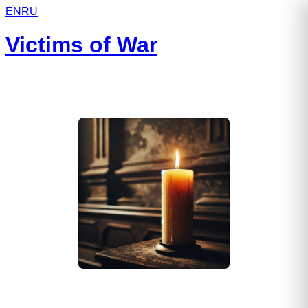
EN
RU
Victims of War
Анциферов Геннадий