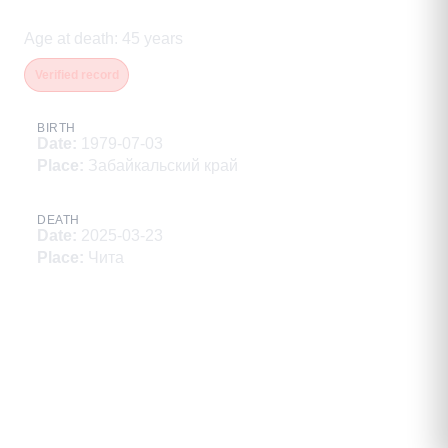
Геннадьевич
Age at death
:
45
years
Verified record
BIRTH
Date
:
1979-07-03
Place
:
Забайкальский край
DEATH
Date
:
2025-03-23
Place
:
Чита