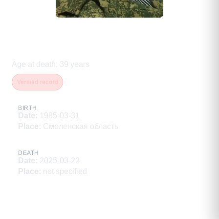
Андреюшкин Владимир
Владимирович
Age at death
:
39
years
Verified record
BIRTH
Date
:
1985-03-31
Place
:
Смоленская область
DEATH
Date
:
2025-03-22
Place
:
not specified