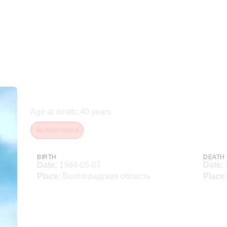
Апанасенко Сергей Анат
Age at death
:
40
years
Verified record
BIRTH
DEATH
Date
:
1984-05-07
Date
:
Place
:
Волгоградская область
Place
: