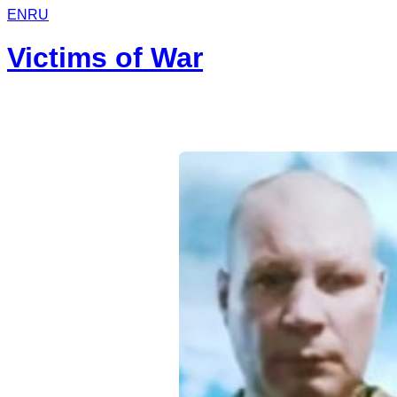
EN
RU
Victims of War