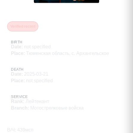
Апроду Николай Валерьевич
Verified record
BIRTH
Date
:
not specified
Place
:
Тюменская область, с. Архангельское
DEATH
Date
:
2025-03-21
Place
:
not specified
SERVICE
Rank
:
Лейтенант
Branch
:
Мотострелковые войска
Description
В/Ч: 439мсп