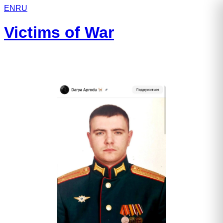
EN
RU
Victims of War