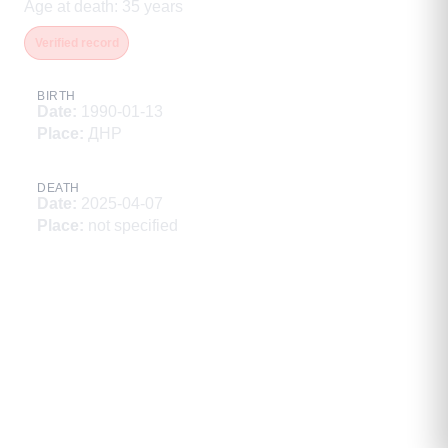
Age at death
:
35
years
Verified record
BIRTH
Date
:
1990-01-13
Place
:
ДНР
DEATH
Date
:
2025-04-07
Place
:
not specified