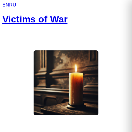
EN
RU
Victims of War
Атаманский Илья Витальевич