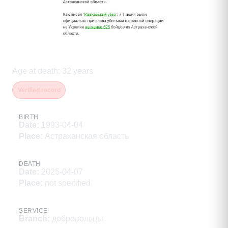
Бакутов Махабат Сибагатович
Age at death
:
32
years
Verified record
BIRTH
Date
:
1993-04-04
Place
:
Астраханская область
DEATH
Date
:
2025-04-07
Place
:
not specified
SERVICE
Branch
:
добровольцы