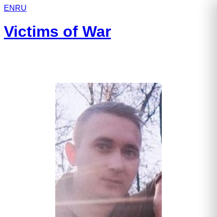
EN
RU
Victims of War