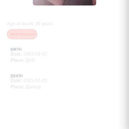
Баранник Евгений Евгеньевич
Age at death
:
20
years
Verified record
BIRTH
Date
:
2004-09-02
Place
:
ДНР
DEATH
Date
:
2025-03-20
Place
:
Донецк