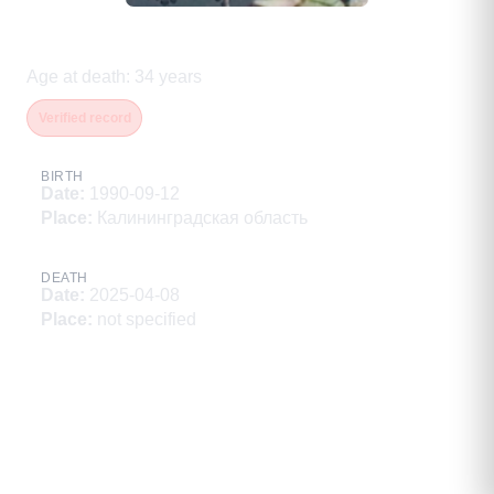
Бартош Михаил Александрович
Age at death
:
34
years
Verified record
BIRTH
Date
:
1990-09-12
Place
:
Калининградская область
DEATH
Date
:
2025-04-08
Place
:
not specified