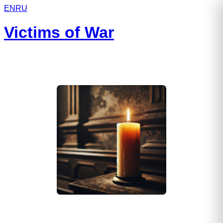
EN
RU
Victims of War
Баяндуев Виктор Сергеевич