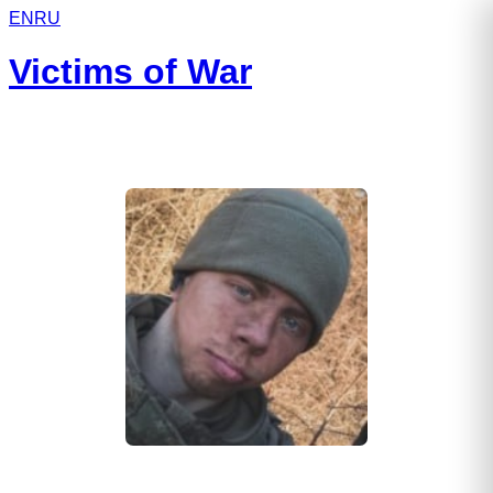
EN
RU
Victims of War
Беляков Александр