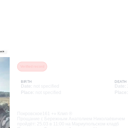
Бережный (Бережной) Ан
Verified record
BIRTH
DEATH
Date
:
not specified
Date
:
Place
:
not specified
Place
:
Description
Покровское161 +» Клип ®

Прощание с Бережным Анатолием Николаёвичем

пройдёт: 25.03 в 11:00 на Мариупольском кладб
