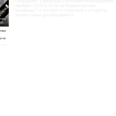
Прощание с Бережным Анатолием Николаевичем

пройдёт: 25.03 в 11:00 на Мариупольском

кладбище Г в часовне © отпевание и оттуда Ha

аллею славы для прощания A