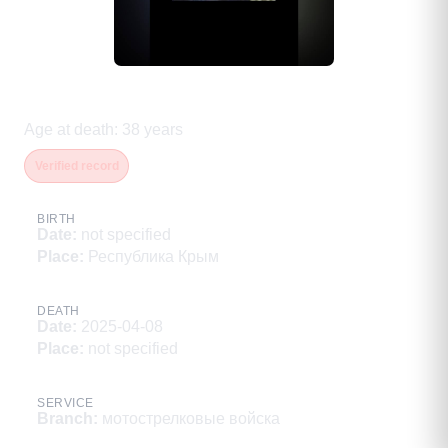
Блаженко Кирилл Васильевич
Age at death
:
38
years
Verified record
BIRTH
Date
:
not specified
Place
:
Республика Крым
DEATH
Date
:
2025-04-08
Place
:
not specified
SERVICE
Branch
:
мотострелковые войска