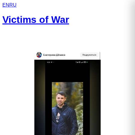
EN
RU
Victims of War