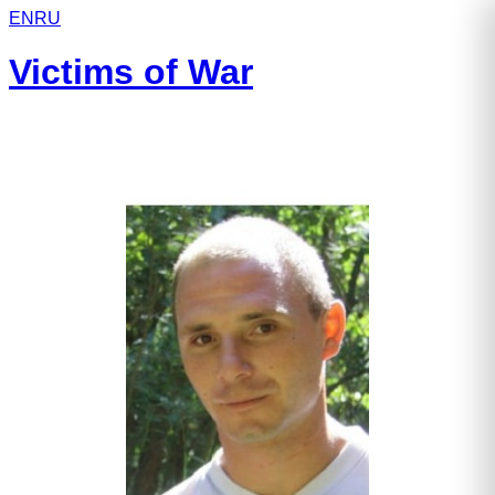
EN
RU
Victims of War