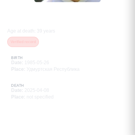
Бочкарев Николай
Александрович
Age at death
:
39
years
Verified record
BIRTH
Date
:
1985-05-26
Place
:
Удмуртская Республика
DEATH
Date
:
2025-04-08
Place
:
not specified