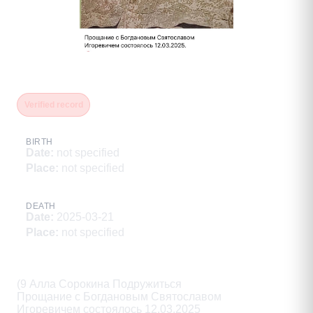
Богданов Святослав Игоревич
Verified record
BIRTH
Date
:
not specified
Place
:
not specified
DEATH
Date
:
2025-03-21
Place
:
not specified
Description
(9 Алла Сорокина Подружиться

Прощание с Богдановым Святославом

Игоревичем состоялось 12.03.2025