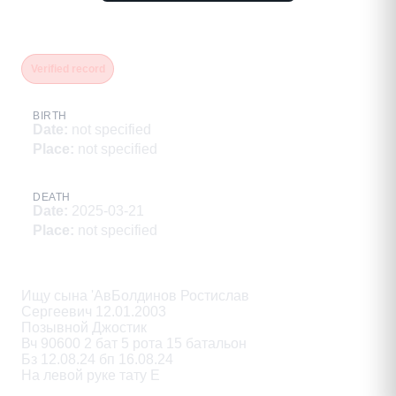
Болдинов Ростислав Сергеевич
Verified record
BIRTH
Date
:
not specified
Place
:
not specified
DEATH
Date
:
2025-03-21
Place
:
not specified
Description
Ищу сына 'АвБолдинов Ростислав

Сергеевич 12.01.2003

Позывной Джостик

Вч 90600 2 бат 5 рота 15 батальон

Бз 12.08.24 бп 16.08.24

На левой руке тату Е