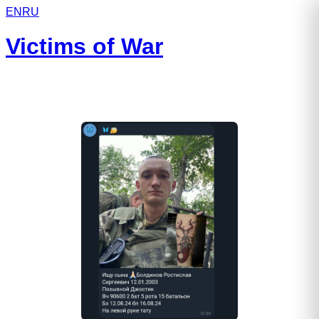
EN
RU
Victims of War