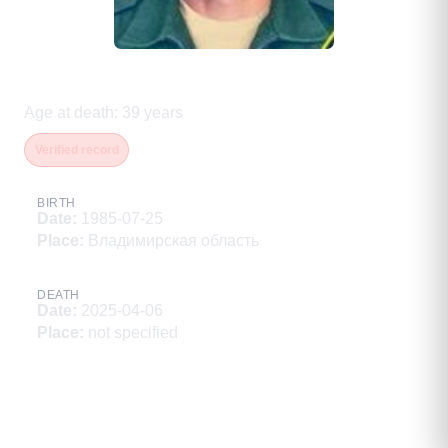
Большаков Андрей Анатольевич
Age at death
:
39
years
Verified record
BIRTH
Date
:
1985-07-25
Place
:
Владимирская область
DEATH
Date
:
2025-04-06
Place
:
not specified