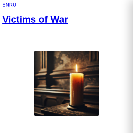
EN
RU
Victims of War
Большов Михаил Сергеевич