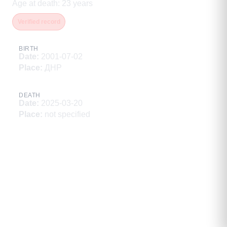
Age at death
:
23
years
Verified record
BIRTH
Date
:
2001-07-02
Place
:
ДНР
DEATH
Date
:
2025-03-20
Place
:
not specified