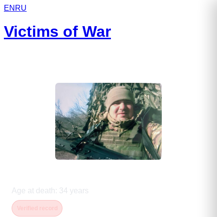
EN
RU
Victims of War
Бриженскас Руслан Васильевич
Age at death
:
34
years
Verified record