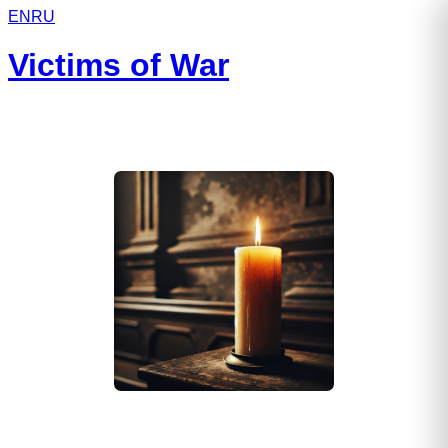
EN
RU
Victims of War
Бубнов Виталий Александрович