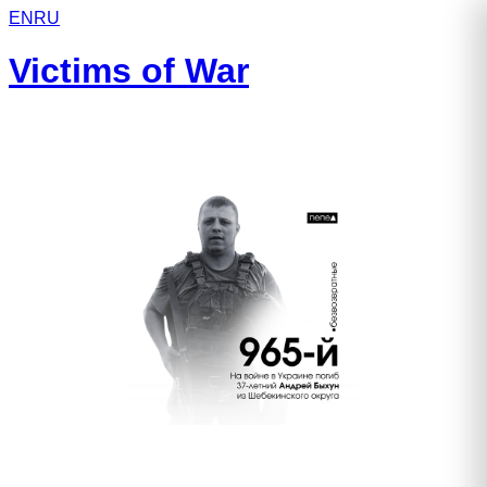
EN
RU
Victims of War
Быхун Андрей Александрович