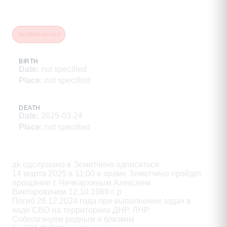
Чичвархин Алексей Викторович
Verified record
BIRTH
Date
:
not specified
Place
:
not specified
DEATH
Date
:
2025-03-24
Place
:
not specified
Description
ak одслушано в Земетчино одписаться

14 марта 2025 в 11:00 в храме Земетчино пройдет

прощание с Чичвархиным Алексеем

Викторовичем 12.10.1989 г. р

Погиб 26.12.2024 года при выполнении задач в

ходе CBO на территориях ДНР, ЛНР

Соболезнуем родным и близким
