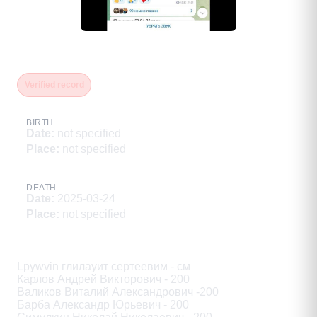
Чмырь Никита Федорович
Verified record
BIRTH
Date
:
not specified
Place
:
not specified
DEATH
Date
:
2025-03-24
Place
:
not specified
Description
Lpywvin глилауит сертеевим - см

Карлов Андрей Викторович - 200

Валиков Виталий Александрович -200

Барба Александр Юрьевич - 200
