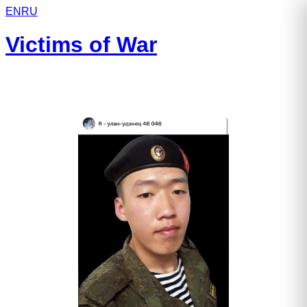
EN
RU
Victims of War