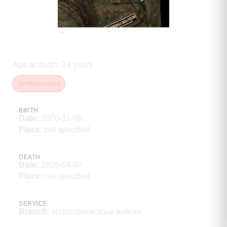
Цыбиков Ананда Базарович
Age at death
:
24
years
Verified record
BIRTH
Date
:
2000-11-06
Place
:
not specified
DEATH
Date
:
2025-04-07
Place
:
not specified
SERVICE
Branch
:
мотострелковые войска