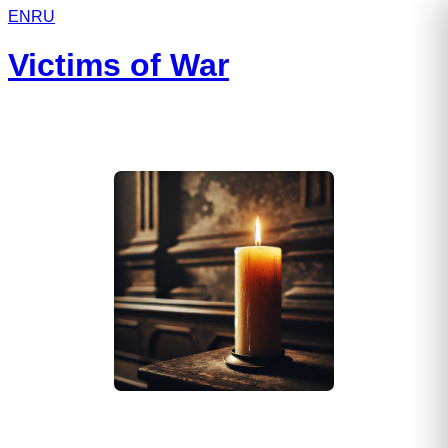
EN
RU
Victims of War
Данилов Вячеслав Михайлович