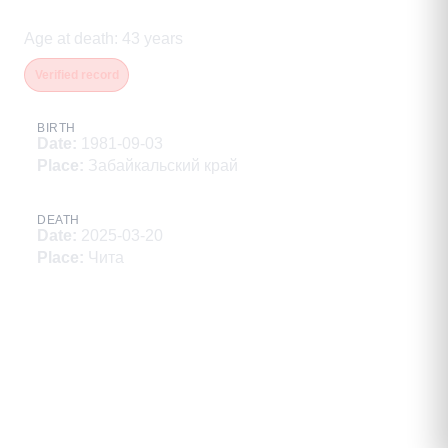
Григорьевич
Age at death
:
43
years
Verified record
BIRTH
Date
:
1981-09-03
Place
:
Забайкальский край
DEATH
Date
:
2025-03-20
Place
:
Чита