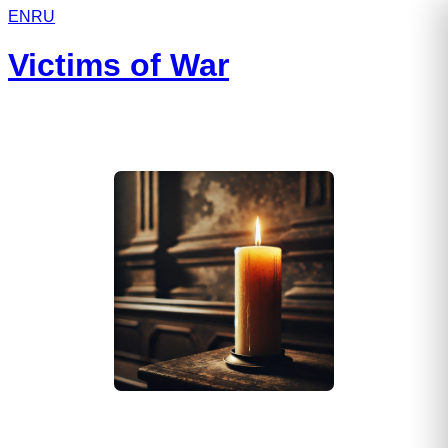
EN
RU
Victims of War
Дмитряк Артём Вячеславович