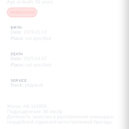
Age at death
:
46
years
Verified record
BIRTH
Date
:
1979-01-12
Place
:
not specified
DEATH
Date
:
2025-04-07
Place
:
not specified
SERVICE
Rank
:
рядовой
Description
Жетон: АВ-143899

Подразделение: 36 омсбр

Должность: зачислен в распоряжение командира 
гвардейской отдельной мотострелковой бригады