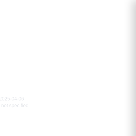
инович
2025-04-06
not specified