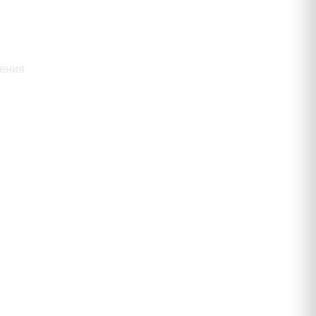
ения
