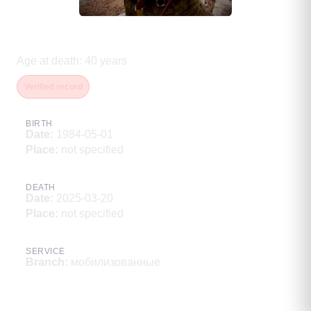
Дупчур Вячеслав Серенович
Age at death
:
40
years
Verified record
BIRTH
Date
:
1984-05-01
Place
:
not specified
DEATH
Date
:
2025-03-20
Place
:
not specified
SERVICE
Branch
:
мобилизованные