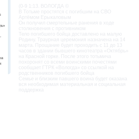
(0-9 1:13. ВОЛОГДА ©

В Тотьме простятся с погибшим на СВО

Артёмом Ерыкаловым

Он получил смертельные ранения в ходе

столкновения с противником

Тело погибшего бойца доставлено на малую

Родину. Траурная церемония назначена на 14

марта. Прощание будет проходить с 11 до 13

часов в здании бывшего кинотеатра «Октябрь»

на Красной горке. После этого тотьмича

похоронят со всеми воинскими почестями

сообщает ГТРК «Вологда» со ссылкой на

родственников погибшего бойца

Семье и близким павшего воина будет оказана

вся необходимая материальная и социальная

поддержка