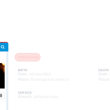
Ерыкалов Артем
Verified record
BIRTH
DEATH
Date
:
not specified
Date
:
Place
:
Вологодская область
Place
:
SERVICE
Branch
:
добровольцы
Description