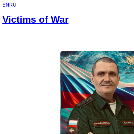
EN
RU
Victims of War