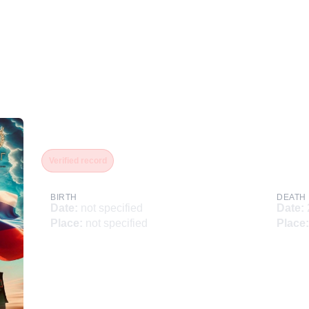
Феткуллин Альберт Риво
Verified record
BIRTH
DEATH
Date
:
not specified
Date
:
Place
:
not specified
Place
: