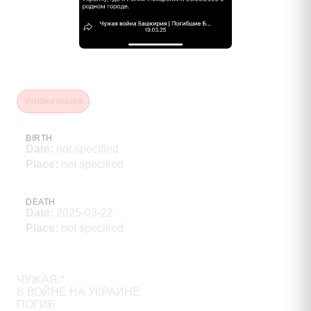
Габидуллин Айнур Рифович
Verified record
BIRTH
Date
:
not specified
Place
:
not specified
DEATH
Date
:
2025-03-22
Place
:
not specified
Description
ЧУЖАЯ:*

В ВОЙНЕ НА УКРАИНЕ

ПОГИБ
