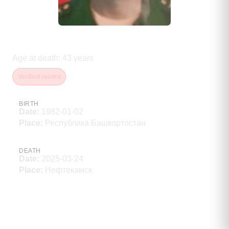
Гараев Марат Фидусович
Age at death
:
43
years
Verified record
BIRTH
Date
:
1982-01-02
Place
:
Республика Башкортостан
DEATH
Date
:
2025-03-24
Place
:
Нефтекамск