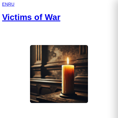
EN
RU
Victims of War
Гарибян Артём Александрович