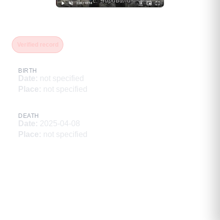
Гасанов Абдула Курбаналиевим
Verified record
BIRTH
Date
:
not specified
Place
:
not specified
DEATH
Date
:
2025-04-08
Place
:
not specified